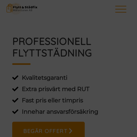
BEGÄR OFFERT
PROFESSIONELL
HEM
FLYTTFIRMA
FLYTTSTÄDNING
UTLANDSFLYTT
FLYTTSTÄDNING
STÄDFIRMA
Kvalitetsgaranti
TJÄNSTER
Extra prisvärt med RUT
OM OSS
Fast pris eller timpris
NYHETER
KONTAKT
Innehar ansvarsförsäkring
BEGÄR OFFERT