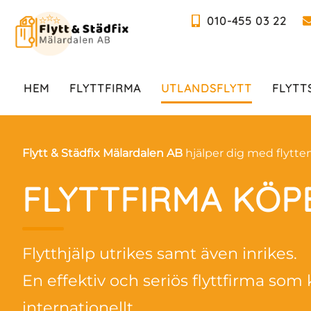
010-455 03 22
HEM
FLYTTFIRMA
UTLANDSFLYTT
FLYTT
Flytt & Städfix Mälardalen AB
hjälper dig med flytte
FLYTTFIRMA KÖ
Flytthjälp utrikes samt även inrikes.
En effektiv och seriös flyttfirma som 
internationellt.