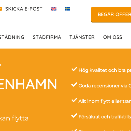
SKICKA E-POST
BEGÄR OFFE
STÄDNING
STÄDFIRMA
TJÄNSTER
OM OSS
n
Hög kvalitet och bra pr
PENHAMN
Goda recensioner via G
Allt inom flytt eller tr
kan flytta
Försäkrat och trafiktill