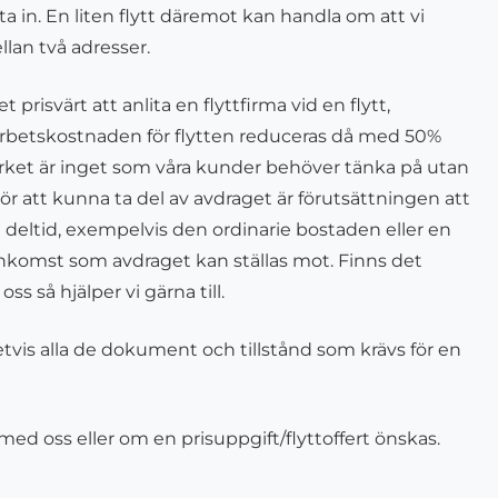
lytta in. En liten flytt däremot kan handla om att vi
lan två adresser.
isvärt att anlita en flyttfirma vid en flytt,
rbetskostnaden för flytten reduceras då med 50%
verket är inget som våra kunder behöver tänka på utan
 För att kunna ta del av avdraget är förutsättningen att
på deltid, exempelvis den ordinarie bostaden eller en
inkomst som avdraget kan ställas mot. Finns det
s så hjälper vi gärna till.
etvis alla de dokument och tillstånd som krävs för en
med oss eller om en prisuppgift/flyttoffert önskas.