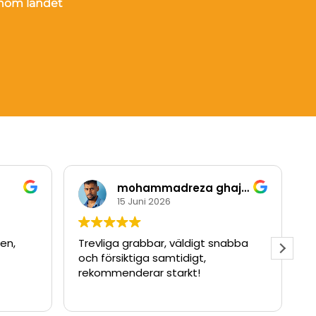
inom landet
mohammadreza ghajarzadeh
15 Juni 2026
ten,
Trevliga grabbar, väldigt snabba
J
och försiktiga samtidigt,
rekommenderar starkt!