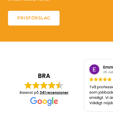
PRISFÖRSLAG
Emma
25 Jul
BRA
Två professio
som jobbade
Baserat på
341 recensioner
smidigt. Vi ä
Väldigt nöjd