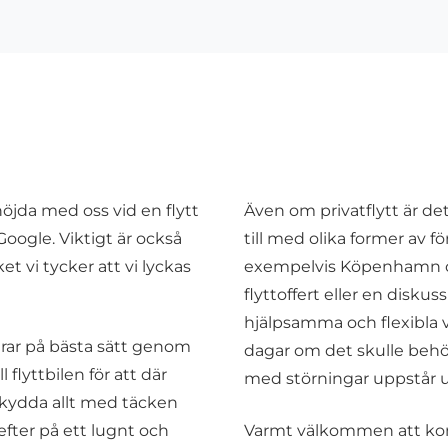
nöjda med oss vid en flytt
Även om privatflytt är d
Google. Viktigt är också
till med olika former av f
ket vi tycker att vi lyckas
exempelvis Köpenhamn och
flyttoffert eller en diskuss
hjälpsamma och flexibla vi
terar på bästa sätt genom
dagar om det skulle behöv
l flyttbilen för att där
med störningar uppstår u
 skydda allt med täcken
efter på ett lugnt och
Varmt välkommen att konta