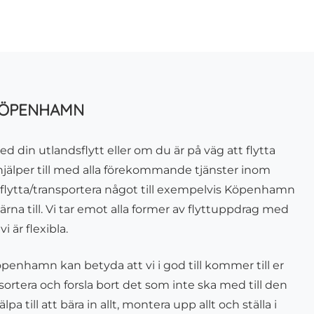
 KÖPENHAMN
ed din utlandsflytt eller om du är på väg att flytta
i hjälper till med alla förekommande tjänster inom
u flytta/transportera något till exempelvis Köpenhamn
rna till. Vi tar emot alla former av flyttuppdrag med
i är flexibla.
öpenhamn kan betyda att vi i god till kommer till er
a, sortera och forsla bort det som inte ska med till den
a till att bära in allt, montera upp allt och ställa i