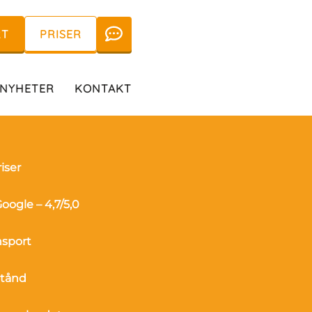
RT
PRISER
NYHETER
KONTAKT
iser
oogle – 4,7/5,0
ansport
stånd