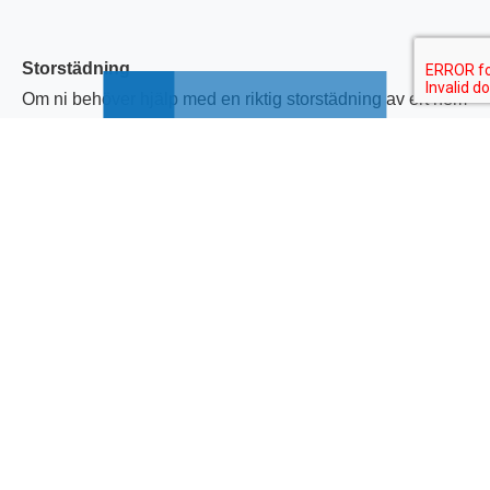
Storstädning
Om ni behöver hjälp med en riktig storstädning av ert hem
så kontakta oss gärna. Det kan exempelvis vara
storstädning inför julen, inför någon annan helg eller när
ni önskar.
OFFERT STÄD
Söker du en
städfirma i södra Sverige
?
Kan du alltid ringa oss och rådfråga, så hjälper vi till med