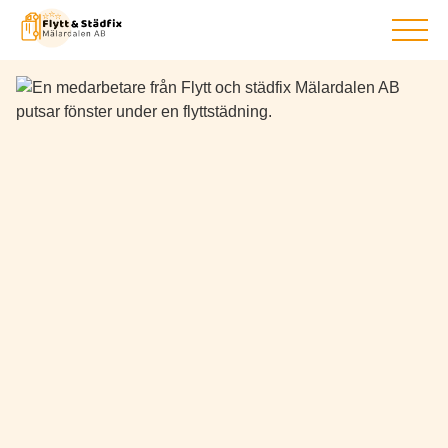
BEGÄR
OFFERT
HEM
FLYTTFIRMA
UTLANDSFLYTT
FLYTTSTÄDNING
STÄDFIRMA
TJÄNSTER
OM OSS
NYHETER
KONTAKT